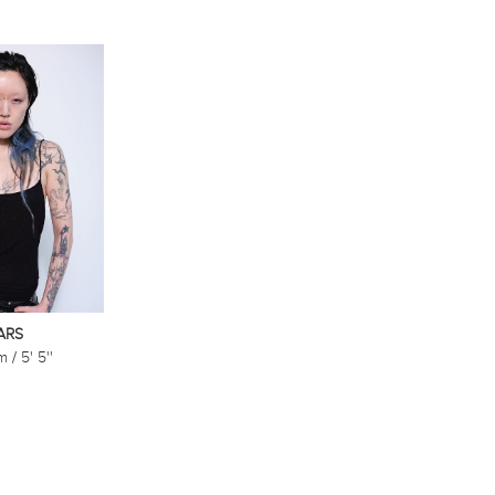
ARS
cm
/
5' 5''