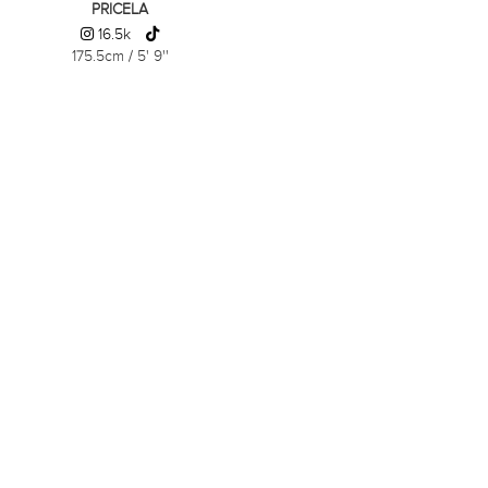
PRICELA
16.5k
175.5cm
/
5' 9''